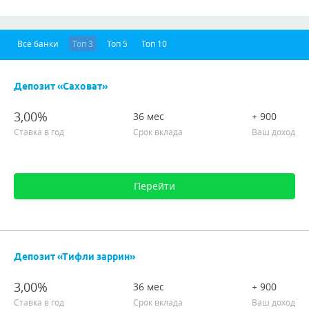
Все банки
Топ 3
Топ 5
Топ 10
Депозит «Саховат»
3,00%
36 мес
+ 900
Ставка в год
Срок вклада
Ваш доход
Перейти
Сумма от 100,00 до 1 000 000,00 TJS
Срок от 6 мес до 36 мес
Депозит «Тифли заррин»
Паспорт
ИНН
3,00%
36 мес
+ 900
Подробно
Ставка в год
Срок вклада
Ваш доход