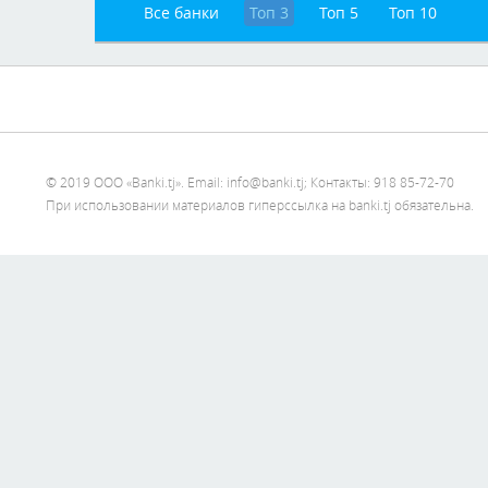
Все банки
Топ 3
Топ 5
Топ 10
© 2019 ООО «Banki.tj». Email: info@banki.tj; Контакты: 918 85-72-70
При использовании материалов гиперссылка на banki.tj обязательна.