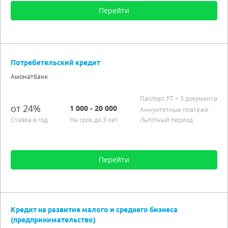
Перейти
Сумма от 100 до 1 000 000
Срок от 6 мес. до 5 лет
Потребительский кредит
Процентная ставка от 22,00%
Амонатбанк
Подробно
Паспорт РT
+ 3 документа
от 24%
1 000 - 20 000
Аннуитетные платежи
Ставка в год
На срок до 3 лет
Льготный период
Перейти
Сумма от 1 000 до 20 000
Срок от 1 мес. до 3 лет
Кредит на развитие малого и среднего бизнеса
Процентная ставка от 24,00%
(предпринимательство)