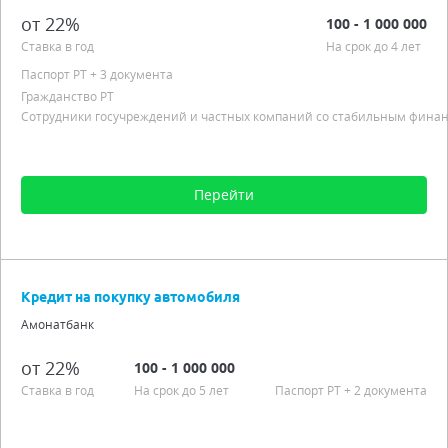
Льготный период
от 22%
100 - 1 000 000
Подробно
Ставка в год
На срок до 4 лет
Паспорт РT
+ 3 документа
Гражданство РТ
Сотрудники госучреждений и частных компаний со стабильным фин
Перейти
Сумма от 100 до 1 000 000
Срок от 6 мес. до 4 лет
Кредит на покупку автомобиля
Процентная ставка от 22,00%
Амонатбанк
Гражданство РТ
Сотрудники госучреждений и частных компаний со стабильным
от 22%
100 - 1 000 000
финансовым положением
Ставка в год
На срок до 5 лет
Паспорт РT
+ 2 документа
Подробно