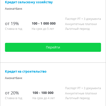
Кредит сельскому хозяйству
Процентная ставка от 18,00%
Амонатбанк
Подробно
Паспорт РT
+ 3 документа
от 19%
100 - 1 000 000
Аннуитетные платежи
Ставка в год
На срок до 5 лет
Льготный период
Перейти
Сумма от 100 до 1 000 000
Срок от 6 мес. до 5 лет
Кредит на строительство
Процентная ставка от 19,00% до 21,00%
Амонатбанк
Аннуитетные платежи
Льготный период
Паспорт РT
+ 3 документа
от 20%
возрастное ограничение - граждане от 18 до 65 лет
100 - 100 000
Аннуитетные платежи
Ставка в год
На срок до 4 лет
Льготный период
Подробно