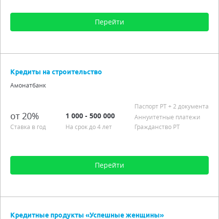
Перейти
Сумма от 100 до 100 000
Срок от 6 мес. до 4 лет
Кредиты на строительство
Процентная ставка от 20,00%
Амонатбанк
Аннуитетные платежи
Льготный период
Паспорт РT
+ 2 документа
от 20%
1 000 - 500 000
Подробно
Аннуитетные платежи
Ставка в год
На срок до 4 лет
Гражданство РТ
Перейти
Сумма от 1 000 до 500 000
Срок от 12 мес. до 4 лет
Кредитные продукты «Успешные женщины»