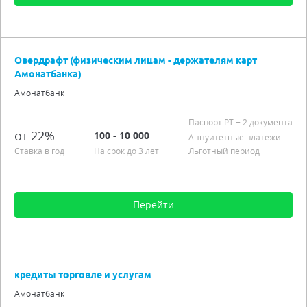
Сумма от 100 до 100 000
Срок от 6 мес. до 5 лет
Овердрафт (физическим лицам - держателям карт
Процентная ставка от 21,00%
Амонатбанка)
Подробно
Амонатбанк
Паспорт РT
+ 2 документа
от 22%
100 - 10 000
Аннуитетные платежи
Ставка в год
На срок до 3 лет
Льготный период
Перейти
Сумма от 100 до 10 000
Срок от 1 мес. до 3 лет
кредиты торговле и услугам
Процентная ставка от 22,00%
Амонатбанк
Аннуитетные платежи