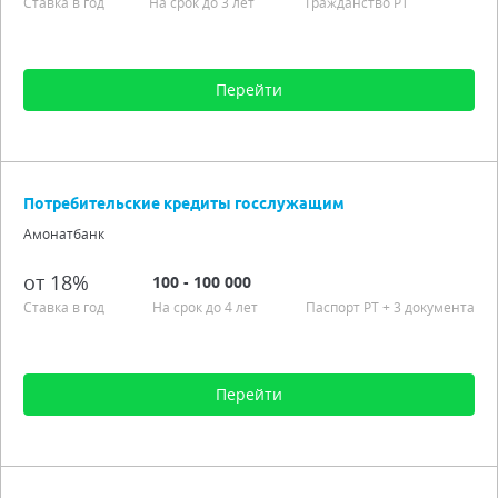
Ставка в год
На срок до 3 лет
Гражданство РТ
Перейти
Сумма от 1 000 до 500 000
Срок от 12 мес. до 3 лет
Потребительские кредиты госслужащим
Процентная ставка от 18,00%
Амонатбанк
Аннуитетные платежи
Гражданство РТ
от 18%
100 - 100 000
Подробно
Ставка в год
На срок до 4 лет
Паспорт РT
+ 3 документа
Перейти
Сумма от 100 до 100 000
Срок от 6 мес. до 4 лет