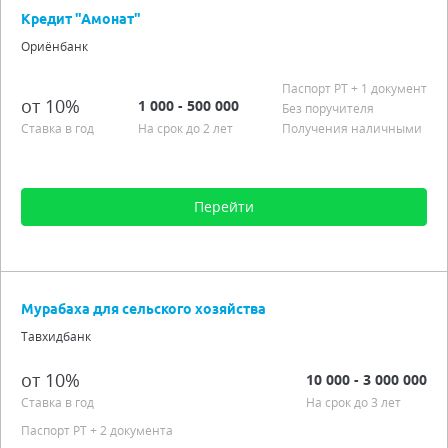
Срок от 3 мес. до 3 лет
Кредит "Амонат"
Процентная ставка от 8,00%
Ориёнбанк
Аннуитетные платежи
Наличными, безналичными
Паспорт РT + 1 документ
от 10%
1 000 - 500 000
Возраст от 18
Без поручителя
Ставка в год
На срок до 2 лет
Получения наличными
Подробно
Перейти
Сумма от 1 000 до 500 000
Срок от 1 мес. до 2 лет
Мурабаха для сельского хозяйства
Процентная ставка от 10,00%
Тавхидбанк
Без поручителя
Получения наличными
от 10%
10 000 - 3 000 000
Аннуитетные платежи
Ставка в год
На срок до 3 лет
Гражданство РТ
Паспорт РT
+ 2 документа