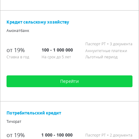
Сумма от 1 000 до 20 000
Срок от 3 мес. до 3 лет
Кредит сельскому хозяйству
Процентная ставка от 18,00%
Амонатбанк
Гражданство РТ
Возраст от от 18 до 63 лет
Паспорт РT
+ 3 документа
от 19%
100 - 1 000 000
Подробно
Аннуитетные платежи
Ставка в год
На срок до 5 лет
Льготный период
Перейти
Сумма от 100 до 1 000 000
Срок от 6 мес. до 5 лет
Потребительский кредит
Процентная ставка от 19,00% до 21,00%
Тичорат
Аннуитетные платежи
Льготный период
от 19%
1 000 - 100 000
Паспорт РT
+ 2 документа