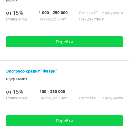
Молия
Аннуитетные платежи
Гражданство РТ
от 15%
1 000 - 250 000
Паспорт РT
+ 2 документа
Наличными, безналичными
Ставка в год
На срок до 3 лет
Гражданство РТ
Возраст от От 23 до 63 лет
Подробно
Перейти
Сумма от 1 000 до 250 000
Срок от 3 мес. до 3 лет
Экспресс-кредит "Фаври"
Процентная ставка от 15,00%
Шукр Молия
Гражданство РТ
Возраст от от 18 до 63 лет
от 15%
100 - 250 000
Подробно
Ставка в год
На срок до 2 лет
Паспорт РT
+ 2 документа
Перейти