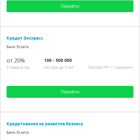
Перейти
Сумма от 100 до 30 000
Срок от 1 мес. до 2 лет
Кредит Экспресс
Процентная ставка от 20,00%
Банк Эсхата
Гражданство РТ
Подробно
от 20%
100 - 500 000
Ставка в год
На срок до 3 лет
Паспорт РT + 1 документ
Перейти
Сумма от 100 до 500 000
Срок от 6 мес. до 3 лет
Кредитование на развитие бизнеса
Процентная ставка от 20,00%
Банк Эсхата
Подробно