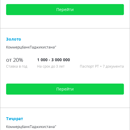
Перейти
Сумма от 100 до 100 000
Срок от 6 мес. до 4 лет
Золото
Процентная ставка от 20,00%
КоммерцбанкТаджикистана"
Аннуитетные платежи
Льготный период
от 20%
1 000 - 3 000 000
Подробно
Ставка в год
На срок до 3 лет
Паспорт РT
+ 7 документа
Перейти
Сумма от 1 000 до 3 000 000
Срок от 1 мес. до 3 лет
Тиҷорат
Процентная ставка от 20,00%
КоммерцбанкТаджикистана"
Подробно