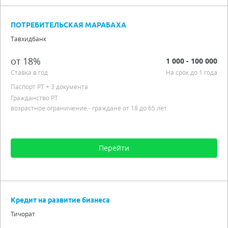
Сумма от 100 до 100 000
Срок от 6 мес. до 4 лет
ПОТРЕБИТЕЛЬСКАЯ МАРАБАХА
Процентная ставка от 18,00%
Тавхидбанк
Подробно
от 18%
1 000 - 100 000
Ставка в год
На срок до 1 года
Паспорт РT
+ 3 документа
Гражданство РТ
возрастное ограничение - граждане от 18 до 65 лет
Перейти
Сумма от 1 000 до 100 000
Срок от 3 мес. до 1 года
Кредит на развитие бизнеса
Процентная ставка от 18,00%
Тичорат
Гражданство РТ