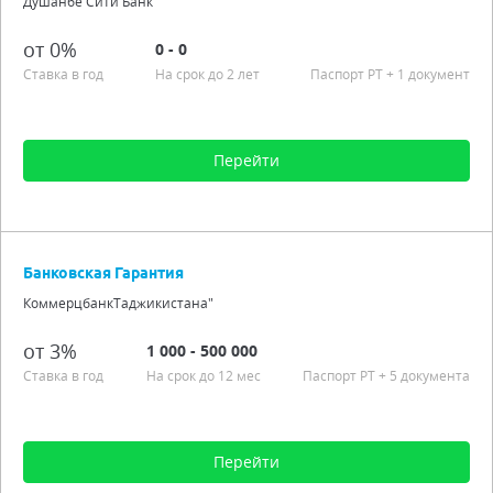
Душанбе Сити Банк
Гражданство РТ
Подробно
от 0%
0 - 0
Ставка в год
На срок до 2 лет
Паспорт РT + 1 документ
Перейти
Сумма от 0 до 0
Срок от 1 мес. до 2 лет
Банковская Гарантия
Процентная ставка от 0,00%
КоммерцбанкТаджикистана"
Подробно
от 3%
1 000 - 500 000
Ставка в год
На срок до 12 мес
Паспорт РT
+ 5 документа
Перейти