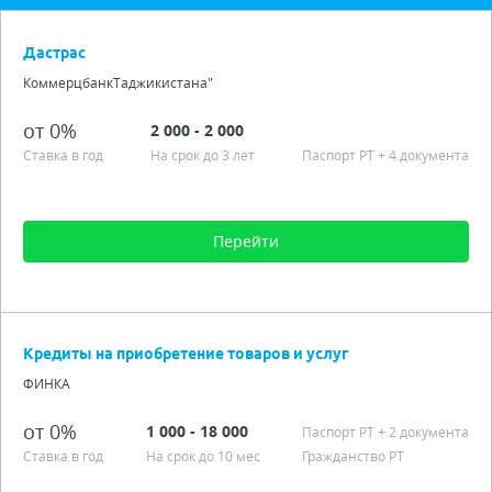
Дастрас
КоммерцбанкТаджикистана"
от 0%
2 000 - 2 000
Ставка в год
На срок до 3 лет
Паспорт РT
+ 4 документа
Перейти
Сумма от 2 000 до 2 000
Срок от 1 мес. до 3 лет
Кредиты на приобретение товаров и услуг
Процентная ставка от 0,00%
ФИНКА
Подробно
от 0%
1 000 - 18 000
Паспорт РT
+ 2 документа
Ставка в год
На срок до 10 мес
Гражданство РТ