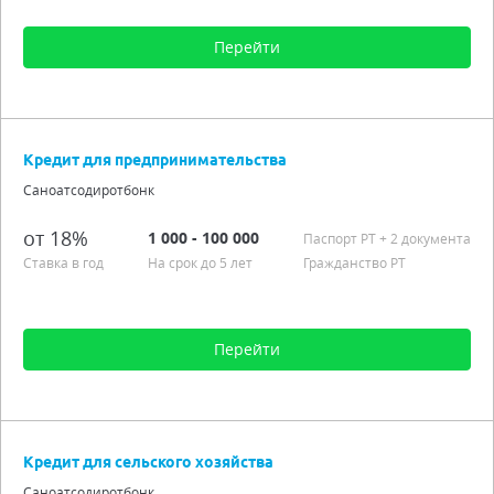
Перейти
Сумма от 10 000 до 3 000 000
Срок от 3 мес. до 4 лет
Кредит для предпринимательства
Процентная ставка от 18,00%
Саноатсодиротбонк
Аннуитетные платежи
Подробно
от 18%
1 000 - 100 000
Паспорт РT
+ 2 документа
Ставка в год
На срок до 5 лет
Гражданство РТ
Перейти
Сумма от 1 000 до 100 000
Срок от 3 мес. до 5 лет
Кредит для сельского хозяйства
Процентная ставка от 18,00%
Саноатсодиротбонк