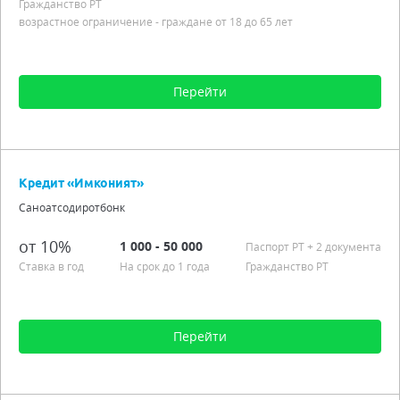
Подробно
Гражданство РТ
возрастное ограничение - граждане от 18 до 65 лет
Перейти
Сумма от 10 000 до 3 000 000
Срок от 3 мес. до 3 лет
Кредит «Имконият»
Процентная ставка от 10,00%
Саноатсодиротбонк
Гражданство РТ
возрастное ограничение - граждане от 18 до 65 лет
от 10%
1 000 - 50 000
Паспорт РT
+ 2 документа
Подробно
Ставка в год
На срок до 1 года
Гражданство РТ
Перейти
Сумма от 1 000 до 50 000