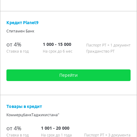
Сумма от 1 000 до 500 000
На срок до 12 мес
Кредит Planet9
Процентная ставка от 3,00%
Спитамен Банк
Подробно
от 4%
1 000 - 15 000
Паспорт РT + 1 документ
Ставка в год
На срок до 6 мес
Гражданство РТ
Перейти
Сумма от 1 000 до 15 000
На срок до 6 мес
Товары в кредит
Процентная ставка от 4,00%
КоммерцбанкТаджикистана"
Гражданство РТ
Подробно
от 4%
1 001 - 20 000
Ставка в год
На срок до 1 года
Паспорт РT
+ 3 документа