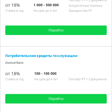
Паспорт РT
+ 2 документа
Возраст от 18
от 18%
1 000 - 500 000
Аннуитетные платежи
Подробно
Ставка в год
На срок до 3 лет
Гражданство РТ
Перейти
Сумма от 1 000 до 500 000
Срок от 12 мес. до 3 лет
Потребительские кредиты госслужащим
Процентная ставка от 18,00%
Амонатбанк
Аннуитетные платежи
Гражданство РТ
от 18%
100 - 100 000
Подробно
Ставка в год
На срок до 4 лет
Паспорт РT
+ 3 документа
Перейти