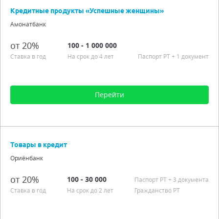
Срок от 12 мес. до 4 лет
Кредитные продукты «Успешные женщины»
Процентная ставка от 20,00%
Амонатбанк
Аннуитетные платежи
Гражданство РТ
от 20%
100 - 1 000 000
Льготный период
Ставка в год
На срок до 4 лет
Паспорт РT + 1 документ
Подробно
Перейти
Сумма от 100 до 1 000 000
Срок от 6 мес. до 4 лет
Товары в кредит
Процентная ставка от 20,00%
Ориёнбанк
Подробно
от 20%
100 - 30 000
Паспорт РT
+ 3 документа
Ставка в год
На срок до 2 лет
Гражданство РТ