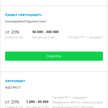
Сумма от 10 000 до 30 000 000
Срок от 1 мес. до 3 лет
Кредит «Автокредит»
Процентная ставка от 20,00%
КоммерцбанкТаджикистана"
Подробно
от 20%
50 000 - 300 000
Ставка в год
На срок до 2 лет
Паспорт РT + 1 документ
Перейти
Сумма от 50 000 до 300 000
Срок от 0 мес. до 2 лет
Автокредит
Процентная ставка от 20,00%
МДО ВАСЛ
Подробно
Паспорт РT + 1 документ
от 20%
1 000 - 80 000
Предоплата 40% от стоимости авто
Ставка в год
На срок до 3 лет
Выдача только по г. Душанбе