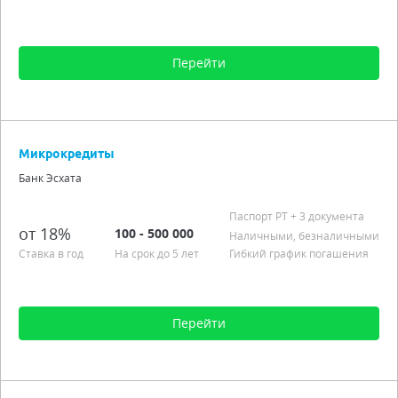
Перейти
Сумма от 1 000 до 100 000
Срок от 1 мес. до 1 года
Микрокредиты
Процентная ставка от 17,00%
Банк Эсхата
Аннуитетные платежи
Подробно
Паспорт РT
+ 3 документа
от 18%
100 - 500 000
Наличными, безналичными
Ставка в год
На срок до 5 лет
Гибкий график погашения
Перейти
Сумма от 100 до 500 000