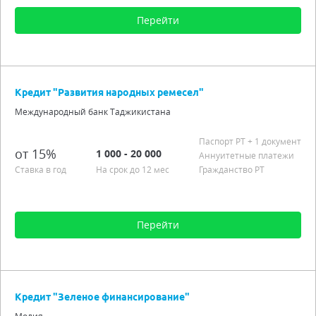
Перейти
Сумма от 100 до 100 000
Срок от 6 мес. до 10 лет
Кредит "Развития народных ремесел"
Процентная ставка от 14,00% до 18,00%
Международный банк Таджикистана
Подробно
Паспорт РT + 1 документ
от 15%
1 000 - 20 000
Аннуитетные платежи
Ставка в год
На срок до 12 мес
Гражданство РТ
Перейти
Сумма от 1 000 до 20 000
На срок до 12 мес
Кредит "Зеленое финансирование"
Процентная ставка от 15,00%