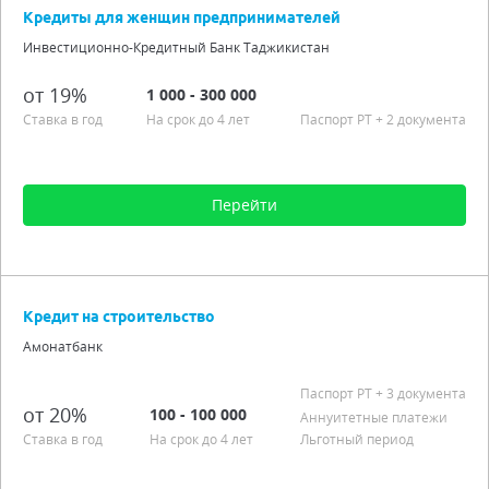
Срок от 12 мес. до 5 лет
Кредиты для женщин предпринимателей
Процентная ставка от 19,00%
Инвестиционно-Кредитный Банк Таджикистан
Гражданство РТ
Подробно
от 19%
1 000 - 300 000
Ставка в год
На срок до 4 лет
Паспорт РT
+ 2 документа
Перейти
Сумма от 1 000 до 300 000
Срок от 3 мес. до 4 лет
Кредит на строительство
Процентная ставка от 19,00%
Амонатбанк
Подробно
Паспорт РT
+ 3 документа
от 20%
100 - 100 000
Аннуитетные платежи
Ставка в год
На срок до 4 лет
Льготный период