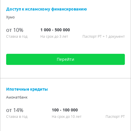
Срок от 3 мес. до 1 года
Доступ к исламскому финансированию
Процентная ставка от 10,00%
Хумо
Гражданство РТ
Подробно
от 10%
1 000 - 500 000
Ставка в год
На срок до 3 лет
Паспорт РT + 1 документ
Перейти
Сумма от 1 000 до 500 000
Срок от 3 мес. до 3 лет
Ипотечные кредиты
Процентная ставка от 10,00%
Амонатбанк
Возраст от старше 20 лет
Подробно
от 14%
100 - 100 000
Ставка в год
На срок до 10 лет
Паспорт РT