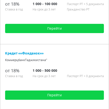
возрастное ограничение - граждане от 18 до 65 лет
от 18%
1 000 - 100 000
Паспорт РT
+ 5 документа
Подробно
Ставка в год
На срок до 3 лет
Гражданство РТ
Перейти
Сумма от 1 000 до 100 000
Срок от 3 мес. до 3 лет
Кредит ««Фоиданок»»
Процентная ставка от 18,00% до 19,00%
КоммерцбанкТаджикистана"
Гражданство РТ
Подробно
от 18%
1 000 - 500 000
Ставка в год
На срок до 3 лет
Паспорт РT
+ 0 документа
Перейти