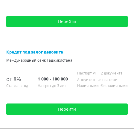
Перейти
Сумма от 1 001 до 20 000
Срок от 1 мес. до 1 года
Кредит под залог депозита
Процентная ставка от 4,00% до 20,00%
Международный банк Таджикистана
Подробно
Паспорт РT
+ 2 документа
от 8%
1 000 - 100 000
Аннуитетные платежи
Ставка в год
На срок до 3 лет
Наличными, безналичными
Перейти
Сумма от 1 000 до 100 000