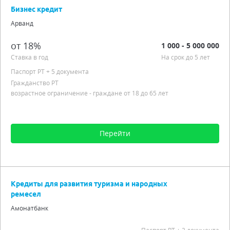
Срок от 6 мес. до 5 лет
Бизнес кредит
Процентная ставка от 18,00%
Арванд
Наличными, безналичными
Гибкий график погашения
от 18%
1 000 - 5 000 000
Подробно
Ставка в год
На срок до 5 лет
Паспорт РT
+ 5 документа
Гражданство РТ
возрастное ограничение - граждане от 18 до 65 лет
Перейти
Сумма от 1 000 до 5 000 000
Срок от 3 мес. до 5 лет
Кредиты для развития туризма и народных
Процентная ставка от 18,00%
ремесел
Гражданство РТ
Амонатбанк
возрастное ограничение - граждане от 18 до 65 лет