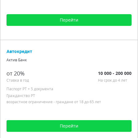
Перейти
Сумма от 1 000 до 500 000
Срок от 1 мес. до 2 лет
Автокредит
Процентная ставка от 20,00%
Актив Банк
Гражданство РТ
Льготный период
от 20%
10 000 - 200 000
Подробно
Ставка в год
На срок до 4 лет
Паспорт РT
+ 5 документа
Гражданство РТ
возрастное ограничение - граждане от 18 до 65 лет
Перейти