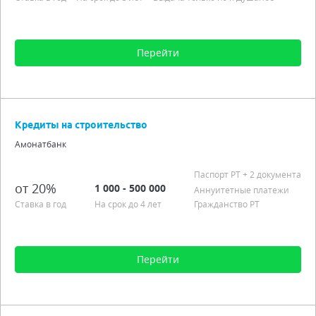
Перейти
Сумма от 1 000 до 80 000
Срок от 3 мес. до 3 лет
Кредиты на строительство
Процентная ставка от 20,00%
Амонатбанк
Предоплата 40% от стоимости авто
Выдача только по г. Душанбе
Паспорт РT
+ 2 документа
от 20%
1 000 - 500 000
Подробно
Аннуитетные платежи
Ставка в год
На срок до 4 лет
Гражданство РТ
Перейти
Сумма от 1 000 до 500 000