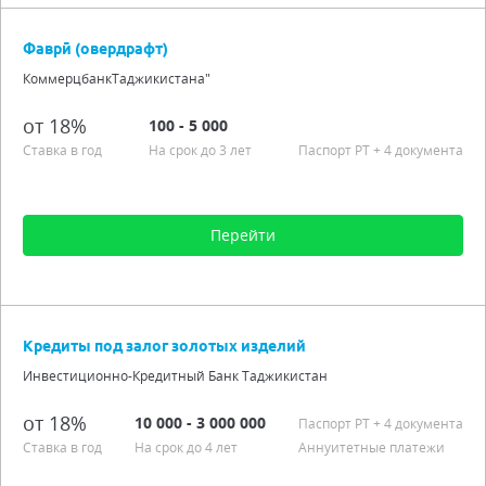
Сумма от 1 000 до 500 000
Срок от 3 мес. до 3 лет
Фаврӣ (овердрафт)
Процентная ставка от 18,00%
КоммерцбанкТаджикистана"
Подробно
от 18%
100 - 5 000
Ставка в год
На срок до 3 лет
Паспорт РT
+ 4 документа
Перейти
Сумма от 100 до 5 000
Срок от 1 мес. до 3 лет
Кредиты под залог золотых изделий
Процентная ставка от 18,00%
Инвестиционно-Кредитный Банк Таджикистан
Подробно
от 18%
10 000 - 3 000 000
Паспорт РT
+ 4 документа
Ставка в год
На срок до 4 лет
Аннуитетные платежи