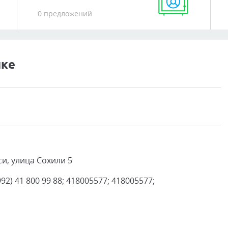
0 предложений
нке
и, улица Сохили 5
92) 41 800 99 88; 418005577; 418005577;